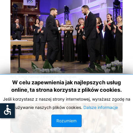
fot. Ewa Konarzewska-Michalak
W celu zapewnienia jak najlepszych usług
Urodzinowe Universitas Cantat (2019)
online, ta strona korzysta z plików cookies.
Jeśli korzystasz z naszej strony internetowej, wyrażasz zgodę na
accessible
używanie naszych plików cookies.
Dalsze informacje
Rozumiem