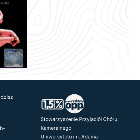
ydzisz
Stowarzyszenie Przyjaciół Chóru
Kameralnego
h-
Uniwersytetu im. Adama