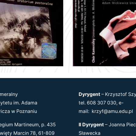
meralny
Dyrygent
–
Krzysztof Sz
ytetu im. Adama
tel. 608 307 030, e-
icza w Poznaniu
mail:
krzyf@amu.edu.pl
gium Martineum, p. 435
II Dyrygent
–
Joanna Piec
ęty Marcin 78, 61-809
Sławecka