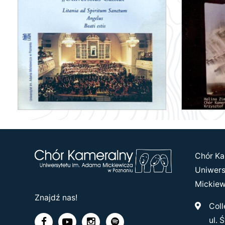
Chór Ka
Uniwers
Mickiew
Znajdź nas!
Colle
ul. Świ