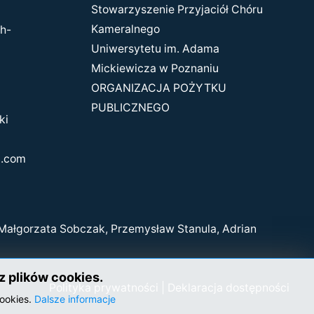
Stowarzyszenie Przyjaciół Chóru
Kameralnego
h-
Uniwersytetu im. Adama
Mickiewicza w Poznaniu
ORGANIZACJA POŻYTKU
PUBLICZNEGO
ki
l.com
Małgorzata Sobczak, Przemysław Stanula, Adrian
z plików cookies.
Polityka prywatności
|
Deklaracja dostępności
cookies.
Dalsze informacje