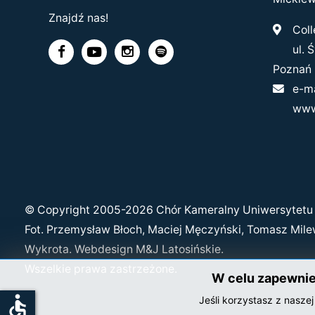
Znajdź nas!
Colle
ul. Świ
Poznań
e-ma
www
© Copyright 2005-2026 Chór Kameralny Uniwersytetu 
Fot. Przemysław Błoch, Maciej Męczyński, Tomasz Mil
Wykrota. Webdesign M&J Latosińskie.
Wszelkie prawa zastrzeżone.
W celu zapewnien
accessible
Jeśli korzystasz z nasze