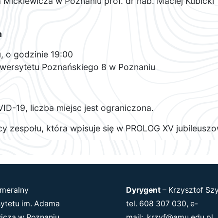
Mickiewicza w Poznaniu prof. dr hab. Maciej Kubicki
h
u, o godzinie 19:00
iwersytetu Poznańskiego 8 w Poznaniu
ID-19, liczba miejsc jest ograniczona.
racy zespołu, która wpisuje się w PROLOG XV jubileu
meralny
Dyrygent
–
Krzysztof Sz
ytetu im. Adama
tel. 608 307 030, e-
icza w Poznaniu
mail:
krzyf@amu.edu.pl