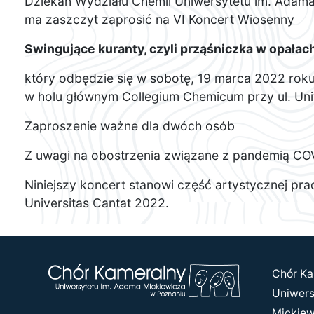
Dziekan Wydziału Chemii Uniwersytetu im. Adama 
ma zaszczyt zaprosić na VI Koncert Wiosenny
Swingujące kuranty, czyli prząśniczka w opałac
który odbędzie się w sobotę, 19 marca 2022 rok
w holu głównym Collegium Chemicum przy ul. Un
Zaproszenie ważne dla dwóch osób
Z uwagi na obostrzenia związane z pandemią COV
Niniejszy koncert stanowi część artystycznej p
Universitas Cantat 2022.
Chór Ka
Uniwers
Mickiew