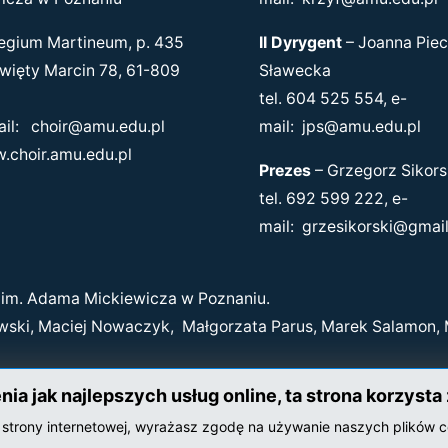
gium Martineum, p. 435
II Dyrygent
–
Joanna Piec
ęty Marcin 78, 61-809
Sławecka
tel. 604 525 554, e-
il:
choir@amu.edu.pl
mail:
jps@amu.edu.pl
.choir.amu.edu.pl
Prezes
–
Grzegorz Sikors
tel. 692 599 222, e-
mail:
grzesikorski@gmai
im. Adama Mickiewicza w Poznaniu.
ewski, Maciej Nowaczyk, Małgorzata Parus, Marek Salamon, 
ia jak najlepszych usług online, ta strona korzysta 
j strony internetowej, wyrażasz zgodę na używanie naszych plików 